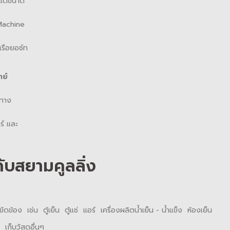
แต่ขนาด
Machine
รือยอช์ท
ทย์
ทาง
์ และ
มกับสยามคูลลิ่ง
ดข้อง เช่น ตู้เย็น ตู้แช่ แอร์ เครื่องผลิตน้ำเย็น - น้ำแข็ง ห้องเย็น
ก็บวัสดุอื่นๆ