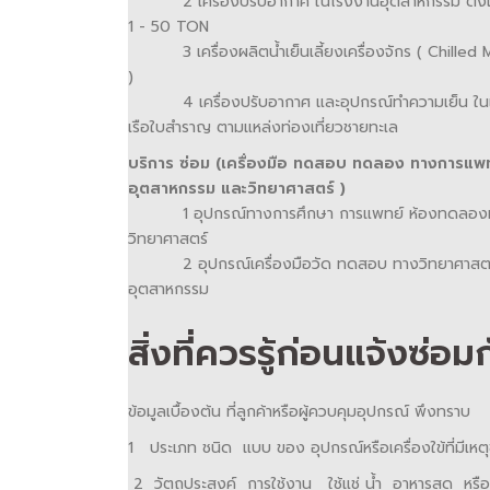
2 เครื่องปรับอากาศ ในโรงงานอุตสาหกรรม ตั้ง
1 - 50 TON
3 เครื่องผลิตน้ำเย็นเลี้ยงเครื่องจักร ( Chilled 
)
4 เครื่องปรับอากาศ และอุปกรณ์ทำความเย็น ในเ
เรือใบสำราญ ตามแหล่งท่องเที่ยวชายทะเล
บริการ ซ่อม (เครื่องมือ ทดสอบ ทดลอง ทางการแพ
อุตสาหกรรม และวิทยาศาสตร์ )
1 อุปกรณ์ทางการศึกษา การแพทย์ ห้องทดลอง
วิทยาศาสตร์
2 อุปกรณ์เครื่องมือวัด ทดสอบ ทางวิทยาศาสตร
อุตสาหกรรม
สิ่งที่ควรรู้ก่อนแจ้งซ่อ
ข้อมูลเบื้องต้น ที่ลูกค้าหรือผู้ควบคุมอุปกรณ์ พึงทราบ
1 ประเภท ชนิด แบบ ของ อุปกรณ์หรือเครื่องใข้ที่มีเหตุขั
2 วัตถุประสงค์ การใช้งาน ใช้แช่ น้ำ อาหารสด หรือ เ