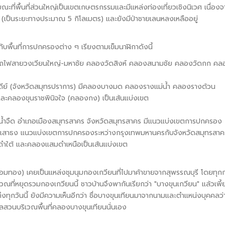
ะที่พื้นที่ส่วนใหญ่เป็นเขตเกษตรกรรมและมีแหล่งท่องเที่ยวเชิงนิเวศ เนื่อง
ย (เป็นระยะทางประมาณ 5 กิโลเมตร) และยังมีป่าชายเลนหลงเหลืออยู่
บพื้นที่การปกครองต่าง ๆ เรียงตามเข็มนาฬิกาดังนี้
ไฟสายวงเวียนใหญ่-มหาชัย คลองวัดสิงห์ คลองสนามชัย คลองวัดกก คล
จดีย์ (จังหวัดสมุทรปราการ) มีคลองบางมด คลองรางแม่น้ำ คลองรางด้วน
คลองขุนราชพินิจใจ (คลองกง) เป็นเส้นแบ่งเขต
น้ำจืด อำเภอเมืองสมุทรสาคร จังหวัดสมุทรสาคร มีแนวแบ่งเขตการปกครอง
งเสาธง แนวแบ่งเขตการปกครองระหว่างกรุงเทพมหานครกับจังหวัดสมุทรสาค
ต้ และคลองแสมดำเหนือเป็นเส้นแบ่งเขต
่เขตจอมทอง) เคยเป็นแหล่งชุมนุมกองเกวียนที่ไปมาค้าขายจากสุพรรณบุรี โดยทุ
ริเวณที่หยุดรวมกองเกวียนนี้ ชาวบ้านจึงพากันเรียกว่า "บางขุนเกวียน" แล้วเพี
ึงทุกวันนี้ ยังมีความเห็นอีกว่า ชื่อบางขุนเทียนมาจากนามและตำแหน่งบุคคลว่
แลสวนบริเวณพื้นที่คลองบางขุนเทียนนั่นเอง