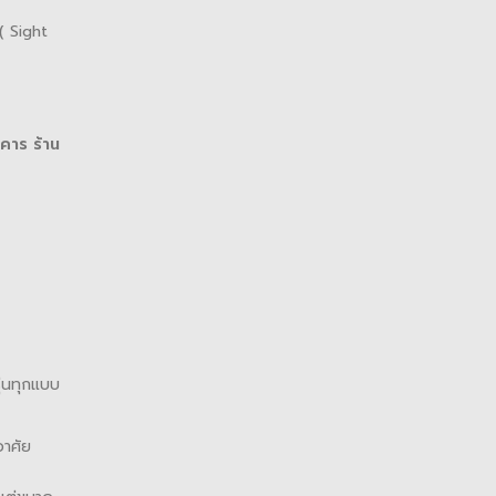
 Sight
าคาร ร้าน
่นทุกแบบ
อาศัย