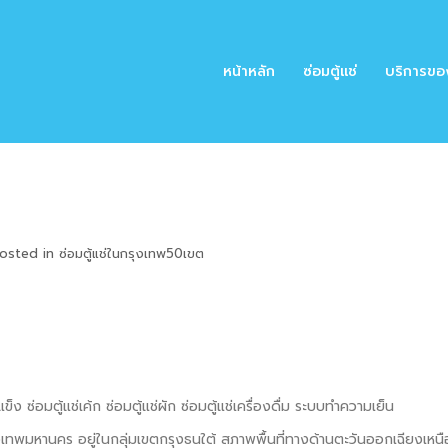
หน้าหลัก
ซ่อมตู้แช่
บริการขอ
osted in
ซ่อมตู้แช่ในกรุงเทพ50เขต
แช่แข็ง ซ่อมตู้แช่เค้ก ซ่อมตู้แช่ผัก ซ่อมตู้แช่เครื่องดื่ม ระบบทำความเย็น
พมหานคร อยู่ในกลุ่มเขตกรุงธนใต้ สภาพพื้นที่ทางด้านตะวันออกเฉียงเหนื