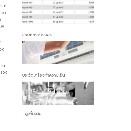
าแก่
ด่าน
9
.ศ.
ข้อดีหลังล้างแอร์
ต
รอง
งาน
ทรวง
ประวัติเครื่องทำความเย็น
...ดูเพิ่มเติม