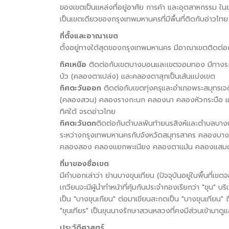
ของเขตเป็นแหล่งที่อยู่อาศัย การค้า และอุตสาหกรรม ในขณ
เป็นเขตเดียวของกรุงเทพมหานครที่มีพื้นที่ติดกับอ่าวไท
ที่ตั้งและอาณาเขต
ตั้งอยู่ทางใต้สุดของกรุงเทพมหานคร มีอาณาเขตติดต่อกั
ทิศเหนือ
ติดต่อกับเขตบางบอนและเขตจอมทอง มีทางรถ
บัว (คลองตาเปล่ง) และคลองตาสุกเป็นเส้นแบ่งเขต
ทิศตะวันออก
ติดต่อกับเขตทุ่งครุและอำเภอพระสมุทรเ
(คลองสวน) คลองรางกะนก คลองนา คลองหัวกระบือ และ
ทิศใต้ จรดอ่าวไทย
ทิศตะวันตก
ติดต่อกับตำบลพันท้ายนรสิงห์และตำบลบาง
ระหว่างกรุงเทพมหานครกับจังหวัดสมุทรสาคร คลองบา
คลองสอง คลองแยกพะเนียง คลองตาแม้น คลองแสมดำใ
ที่มาของชื่อเขต
มีคำบอกเล่าว่า ย่านบางขุนเทียน (ปัจจุบันอยู่ในพื้นที
เกวียนจะมีผู้นำทำหน้าที่คุ้มกันประจำกองเรียกว่า "ขุน" บ
เป็น "บางขุนเกียน" ต่อมาเขียนสะกดเป็น "บางขุนเทียน" ถ
"ขุนเทียร" เป็นขุนนางรักษาสวนหลวงที่คงมีส่วนเข้ามาดู
ประวัติศาสตร์