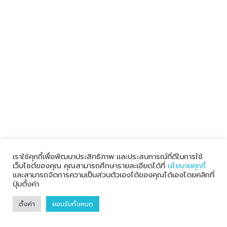
ตู้แช่ไม่เย็น แถมเปลืองไฟ ใช้งานแบบไหนเสี่ยงตู้พัง?
เลือกซื้อแอร์อย่างไร?
คำนวณบีทียูแอร์
เราใช้คุกกี้เพื่อพัฒนาประสิทธิภาพ และประสบการณ์ที่ดีในการใช้
เว็บไซต์ของคุณ คุณสามารถศึกษารายละเอียดได้ที่
นโยบายคุกกี้
และสามารถจัดการความเป็นส่วนตัวเองได้ของคุณได้เองโดยคลิกที่
ปุ่มตั้งค่า
ตั้งค่า
ยอมรับทั้งหมด
ข้อดีหลังล้างแอร์