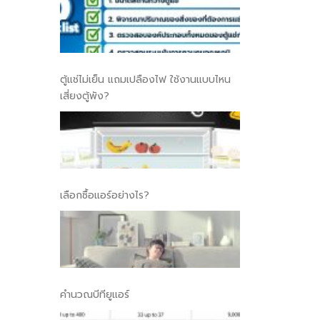
ตู้แช่ไม่เย็น แถมเปลืองไฟ ใช้งานแบบไหน
เสี่ยงตู้พัง?
เลือกซื้อแอร์อย่างไร?
คำนวณบีทียูแอร์