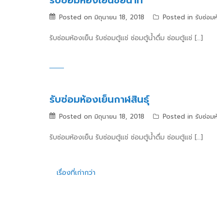
รับซ่อมห้องเย็นชัยนาท
Posted on
มิถุนายน 18, 2018
Posted in
รับซ่อม
รับซ่อมห้องเย็น รับซ่อมตู้แช่ ซ่อมตู้น้ำดื่ม ซ่อมตู้แช่ […]
รับซ่อมห้องเย็นกาฬสินธุ์
Posted on
มิถุนายน 18, 2018
Posted in
รับซ่อม
รับซ่อมห้องเย็น รับซ่อมตู้แช่ ซ่อมตู้น้ำดื่ม ซ่อมตู้แช่ […]
แนะแนว
เรื่องที่เก่ากว่า
เรื่อง