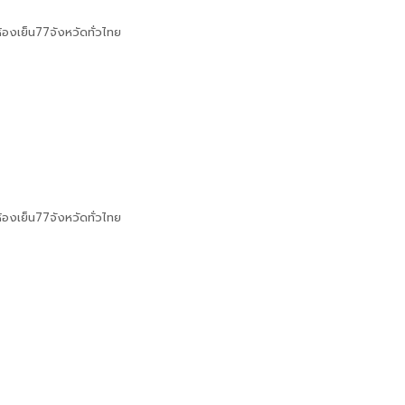
ห้องเย็น77จังหวัดทั่วไทย
ห้องเย็น77จังหวัดทั่วไทย