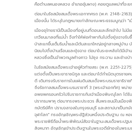
คือตำบลหนองหลวง อำเภออุ้มผาง) คอยดูแลพม่าที่จะย
ต่อมาในรัชสมัยสมเด็จพระเอกาทศรถ (พ.ศ. 2148-2163) 
เมืองนั้น ได้ระบุในกฎหมายเก่าลักษณะพระธรรมนูญว่า "เม
เมืองอุไทยธานีเป็นเมืองที่อยู่บนที่ดอนและลึกเข้าไป ไม่
เกวียนมาลงที่แม่น้ำ จึงทำให้พ่อค้าพากันไปตั้งยุ้งฉางรับซื้อ
ป่าสะแกขึ้นเต็มริมน้ำและมีต้นสะแกใหญ่อยู่กลางหมู่บ้าน บ้า
นิยมไปตั้งบ้านเรือนและยุ้งฉาง ต่อมาในระยะหลังได้มีเจ
หลวงซึ่งเป็นจำพวกมูลค้างคาว ไม้ซุง กระวาน และช้างป่า 
ในรัชสมัยสมเด็จพระเจ้าอยู่หัวท้ายสระ (พ.ศ. 2251-2275) น
แต่งตั้งเป็นพระยาราชนิกูล และต่อมาได้กำเนิดบุตรชาย
ดี เดิมทรงรับราชการในแผ่นดินสมเด็จพระบรมราชาธิราช
ถึงรัชกาลสมเด็จพระบรมราชาที่ 3 (พระเจ้าเอกทัศ) พม่
อพยพครอบครัวไปรับราชการกับเจ้าเมืองพิษณุโลก ได้รับแ
ปรากรมพาหุ ต่อมาทรงพระประชวร สิ้นพระชนม์ในเมืองพิ
กษัตริย์ศึก ปราบจลาจลในกรุงธนบุรี และสถาปนาเป็นกษ
จุฬาโลก" ทรงอัญเชิญพระอัฐิส่วนหนึ่งประดิษฐาน ณ ห
พระราชพิธีถือน้ำพระพิพัฒน์สัจจาในฐานะสมเด็จพระปฐมบ
สิงหนาท อัญเชิญเข้าประดิษฐานในพระเจดีย์ทองในพระมณฑ