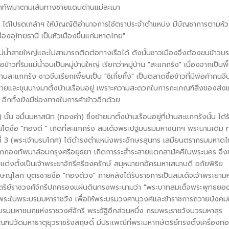
กทัพมาตามเส้นทางชายแดนด่านแม่ละเมา
ได้โปรดเกล้าฯ ให้บัญญัติอำนาจการใช้ตราประจำตำแหน่ง มีบัญชาการตามหัว
ืองอุไทยธานี เป็นหัวเมืองขึ้นแก่มหาดไทย"
มีแม่น้ำสายใหญ่และไม่สามารถติดต่อทางเรือได้ ดังนั้นชาวเมืองจึงต้องขนข้าวบ
ข้าวที่ริมแม่น้ำจนเป็นหมู่บ้านใหญ่ เรียกว่าหมู่บ้าน "สะแกกรัง" เนื่องจากเป็นพื้น
นสะแกกรัง ชาวจีนเรียกเพี้ยนเป็น "ซิเกี๋ยกั้ง" เป็นตลาดซื้อข้าวที่มีพ่อค้าคนจี
้านายและขุนนางมาตั้งบ้านเรือนอยู่ เพราะความสะดวกในการกะเกณฑ์สิ่งของส่งเ
อีกทั้งยังมีช่องทางในการค้าข้าวอีกด้วย
ั้น จมื่นมหาสนิท (ทองคำ) ซึ่งย้ายมาตั้งบ้านเรือนอยู่ที่บ้านสะแกกรังนั้น ได้ร
คนโตชื่อ "ทองดี " เกิดที่สะแกกรัง สมเด็จพระปฐมบรมมหาชนกฯ พระนามเดิม
ที่ 3 (พระเจ้าบรมโกศ) ได้ดำรงตำแหน่งพระอักษรสุนทร เสมียนตรากรมมหาด
ายกกองทัพมาล้อมกรุงศรีอยุธยา เกิดการระส่ำระสายแตกสามัคคีในพระนคร จึ
ต่งตั้งเป็นเจ้าพระยาจักรีศรีองครักษ์ สมุหนายกอัครมหาเสนาบดี อภัยพิริย
ษณุโลก บุตรชายชื่อ "ทองด้วง" ภายหลังได้รับราชการเป็นสมเด็จเจ้าพระยาม
ัตริย์ราชวงศ์จักรีปกครองแผ่นดินทรงพระนามว่า "พระบาทสมเด็จพระพุทธยอ
อพระในพระบรมมหาราชวัง เพื่อให้พระบรมวงศานุวงศ์และข้าราชการถวายบังคม
รมมหาชนกแห่งราชวงศ์จักรี พระอัฐิอีกส่วนหนึ่ง กรมพระราชวังบวรมหาสุร
ปวัดมหาธาตุยุวราชรังสฤษดิ์ มีประเพณีที่พระมหากษัตริย์ทรงตั้งเครื่องท