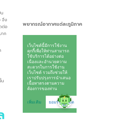
็น
 จึง
พยากรณ์อากาศแต่ละภูมิภาค
ิดต่อ
นมาก
ก
ั้น
ล