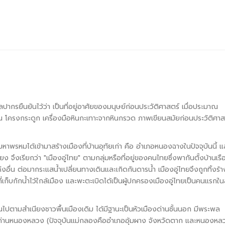
ากรยืนยันไว้ว่า เป็นที่อยู่อาศัยของมนุษย์ก่อนประวัติศาสตร์ เมื่อประมาณ
น โครงกระดูก เครื่องมือหินกะเทาะจากหินกรวด ภาพเขียนสมัยก่อนประวัติศาส
าวมหาพรหมได้เข้ามาสร้างเมืองที่บ้านอุทัยเก่า คือ อำเภอหนองฉางในปัจจุบันนี้ แ
จึงเรียกว่า "เมืองอู่ไทย" ตามกลุ่มหรือที่อยู่ของคนไทยซึ่งพากันตั้งบ้านเรื
งอื่น ต่อมากระแสน้ำเปลี่ยนทางเดินและเกิดกันดารน้ำ เมืองอู่ไทยจึงถูกทิ้งร้า
ที่เก็บกักน้ำไว้ใกล้เมือง และพะตะเบิดได้เป็นผู้ปกครองเมืองอู่ไทยเป็นคนแรกใ
้ยนไปตามสำเนียงชาวพื้นเมืองเดิม ได้มีฐานะเป็นหัวเมืองด่านชั้นนอก มีพระพล
่านหนองหลวง (ปัจจุบันแม่กลองคืออำเภออุ้มผาง จังหวัดตาก และหนองหล