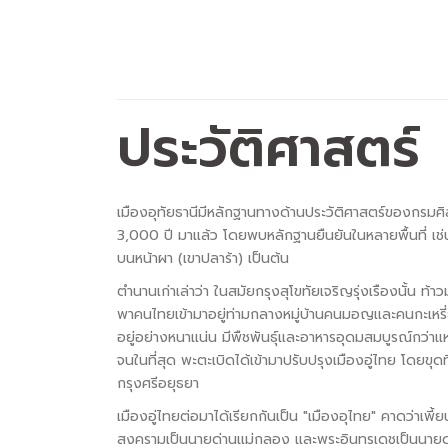
ประวัติศาสตร์
เมืองอุทัยธานีมีหลักฐานทางด้านประวัติศาสตร์ของกรมศิลป
3,000 ปี มาแล้ว โดยพบหลักฐานยืนยันในหลายพื้นที่ เช่
บนหน้าผา (เขาปลาร้า) เป็นต้น
ตำนานเก่าเล่าว่า ในสมัยกรุงสุโขทัยเจริญรุ่งเรืองนั้น ท้
พาคนไทยเข้ามาอยู่ท่ามกลางหมู่บ้านคนมอญและคนกะเหรี่ยง 
อยู่อย่างหนาแน่น มีพืชพันธุ์และอาหารอุดมสมบูรณ์กว่าแห่
จนในที่สุด พะตะเบิดได้เข้ามาปรับปรุงเมืองอู่ไทย โดยขุด
กรุงศรีอยุธยา
เมืองอู่ไทยต่อมาได้เรียกกันเป็น "เมืองอุไทย" คาดว่าเพี
สงครามเป็นนายด่านแม่กลอง และพระอินทรเดชเป็นนายด