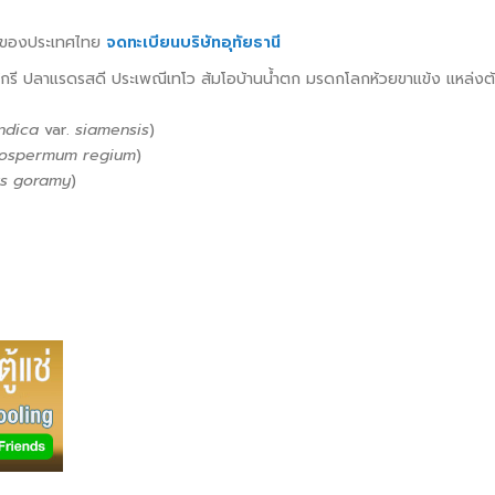
ลางของประเทศไทย
จดทะเบียนบริษัทอุทัยธานี
ักรี ปลาแรดรสดี ประเพณีเทโว ส้มโอบ้านน้ำตก มรดกโลกห้วยขาแข้ง แหล่งต้
ndica
var.
siamensis
)
lospermum regium
)
s goramy
)