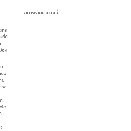
ราคาพลังงานวันนี้
รรทุก
ที่มี
น
มือง
ับ
 ทอง
ไทย
งทรง
หา
ดฟ้า
ใน
อง