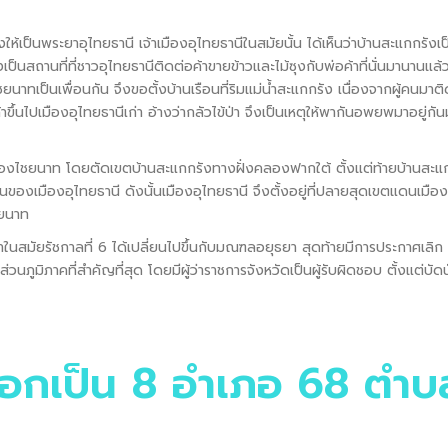
ให้เป็นพระยาอุไทยธานี เจ้าเมืองอุไทยธานีในสมัยนั้น ได้เห็นว่าบ้านสะแกกรังเป
ป็นสถานที่ที่ชาวอุไทยธานีติดต่อค้าขายข้าวและไม้ซุงกับพ่อค้าที่นั่นมานานแล้ว
ไชยนาทเป็นเพื่อนกัน จึงขอตั้งบ้านเรือนที่ริมแม่น้ำสะแกกรัง เนื่องจากผู้คนมาต
้าขึ้นไปเมืองอุไทยธานีเก่า อ้างว่ากลัวไข้ป่า จึงเป็นเหตุให้พากันอพยพมาอยู่กั
มืองไชยนาท โดยตัดเขตบ้านสะแกกรังทางฝั่งคลองฟากใต้ ตั้งแต่ท้ายบ้านสะแ
็นของเมืองอุไทยธานี ดังนั้นเมืองอุไทยธานี จึงตั้งอยู่ที่ปลายสุดเขตแดนเมือง
ชยนาท
นสมัยรัชกาลที่ 6 ได้เปลี่ยนไปขึ้นกับมณฑลอยุธยา สุดท้ายมีการประกาศเลิก
ูมิภาคที่สำคัญที่สุด โดยมีผู้ว่าราชการจังหวัดเป็นผู้รับผิดชอบ ตั้งแต่บัดน
อกเป็น 8 อำเภอ 68 ตำบ