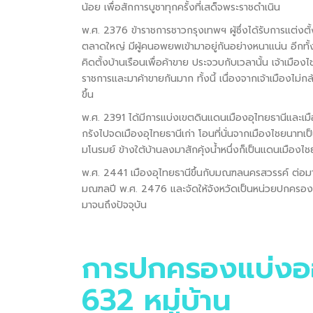
น้อย เพื่อสักการบูชาทุกครั้งที่เสด็จพระราชดำเนิน
พ.ศ. 2376 ข้าราชการชาวกรุงเทพฯ ผู้ซึ่งได้รับการแต่งตั้ง
ตลาดใหญ่ มีผู้คนอพยพเข้ามาอยู่กันอย่างหนาแน่น อีกทั้งเ
คิดตั้งบ้านเรือนเพื่อค้าขาย ประจวบกับเวลานั้น เจ้าเมือง
ราชการและมาค้าขายกันมาก ทั้งนี้ เนื่องจากเจ้าเมืองไม่กล
ขึ้น
พ.ศ. 2391 ได้มีการแบ่งเขตดินแดนเมืองอุไทยธานีและเ
กรังไปจดเมืองอุไทยธานีเก่า โอนที่นั่นจากเมืองไชยนาทเป
มโนรมย์ ข้างใต้บ้านลงมาสักคุ้งน้ำหนึ่งก็เป็นแดนเมืองไ
พ.ศ. 2441 เมืองอุไทยธานีขึ้นกับมณฑลนครสวรรค์ ต่อมาใ
มณฑลปี พ.ศ. 2476 และจัดให้จังหวัดเป็นหน่วยปกครองส่วนภ
มาจนถึงปัจจุบัน
การปกครองแบ่งอ
632 หมู่บ้าน